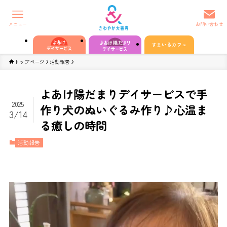
メニュー
お問い合わせ
すまいるカフェ
トップページ
活動報告
よあけ陽だまりデイサービスで手
2025
作り犬のぬいぐるみ作り♪心温ま
3/14
る癒しの時間
活動報告